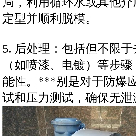
局，利用循环水或其他介
定型并顺利脱模。
5. 后处理：包括但不限
（如喷漆、电镀）等步骤
能性。***别是对于防
试和压力测试，确保无泄