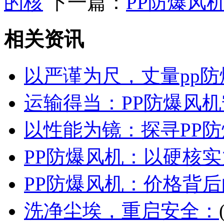
的核
下一篇：
PP防爆风
相关资讯
以严谨为尺，丈量pp防
运输得当：PP防爆风机
以性能为镜：探寻PP防
PP防爆风机：以硬核实
PP防爆风机：价格背后
洗净尘埃，重启安全：