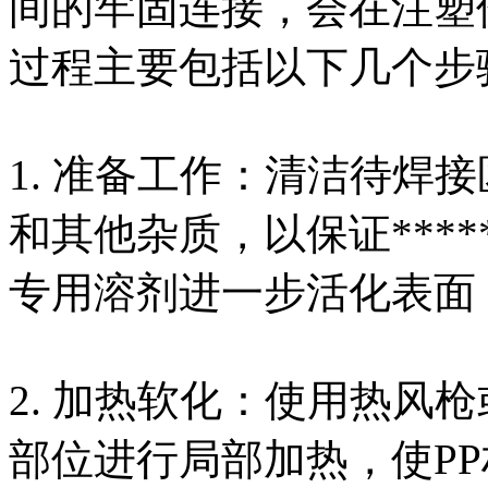
间的牢固连接，会在注塑
过程主要包括以下几个步
1. 准备工作：清洁待焊
和其他杂质，以保证***
专用溶剂进一步活化表面
2. 加热软化：使用热风
部位进行局部加热，使P