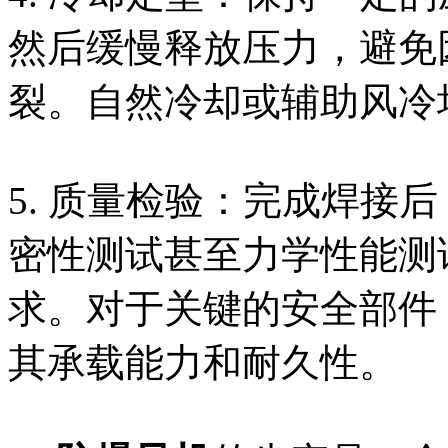
然后缓慢释放压力，避免
裂。自然冷却或辅助风冷
5. 质量检验：完成焊接
密性测试甚至力学性能测
求。对于关键的安全部件
其承载能力和耐久性。