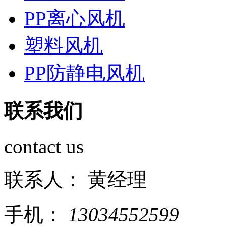
PP离心风机
塑料风机
PP防静电风机
联系我们
contact us
联系人：
黄经理
手机：
13034552599