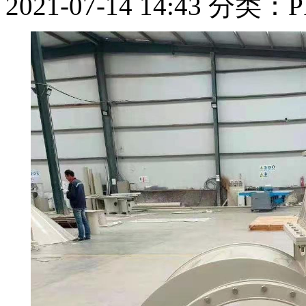
2021-07-14 14:43
分类：P