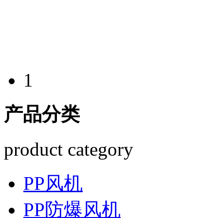
1
产品分类
product category
PP风机
PP防爆风机