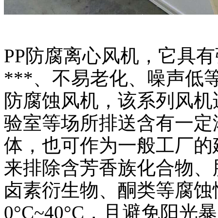
PP防腐离心风机，它具
***、不易老化、噪声低
防腐蚀风机，该系列风机
验室等场所排送含有一定
体，也可作为一般工厂的
来排除含芳香族化合物、
卤素衍生物、酮类等腐蚀
0°C~40°C，且避免阳