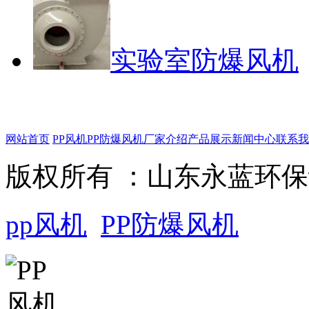
实验室防爆风机
网站首页
PP风机
PP防爆风机
厂家介绍
产品展示
新闻中心
联系我
版权所有 ：山东永蓝
pp风机
PP防爆风机