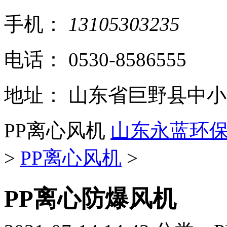
手机：
13105303235
电话：
0530-8586555
地址：
山东省巨野县中小
PP离心风机
山东永蓝环
>
PP离心风机
>
PP离心防爆风机