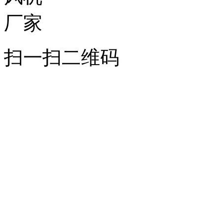
扫一扫二维码