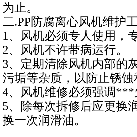
为止。
二.PP防腐离心风机维护
1、风机必须专人使用，
2、风机不许带病运行。
3、定期清除风机内部的灰
污垢等杂质，以防止锈蚀
4、风机维修必须强调**
5、除每次拆修后应更换润
换一次润滑油。